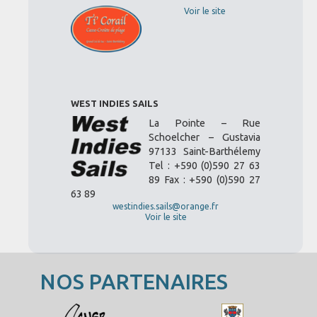
Voir le site
WEST INDIES SAILS
La Pointe – Rue
Schoelcher – Gustavia
97133 Saint-Barthélemy
Tel : +590 (0)590 27 63
89 Fax : +590 (0)590 27
63 89
westindies.sails@orange.fr
Voir le site
NOS PARTENAIRES