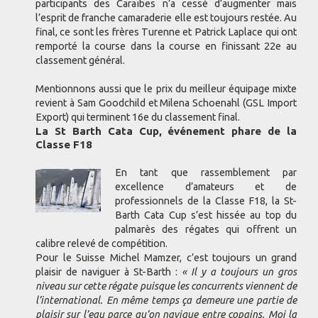
participants des Caraïbes n’a cessé d’augmenter mais
l’esprit de franche camaraderie elle est toujours restée. Au
final, ce sont les frères Turenne et Patrick Laplace qui ont
remporté la course dans la course en finissant 22e au
classement général.
Mentionnons aussi que le prix du meilleur équipage mixte
revient à Sam Goodchild et Milena Schoenahl (GSL Import
Export) qui terminent 16e du classement final.
La St Barth Cata Cup, événement phare de la
Classe F18
En tant que rassemblement par
excellence d’amateurs et de
professionnels de la Classe F18, la St-
Barth Cata Cup s’est hissée au top du
palmarès des régates qui offrent un
calibre relevé de compétition.
Pour le Suisse Michel Mamzer, c’est toujours un grand
plaisir de naviguer à St-Barth :
« Il y a toujours un gros
niveau sur cette régate puisque les concurrents viennent de
l’international. En même temps ça demeure une partie de
plaisir sur l’eau parce qu’on navigue entre copains. Moi la