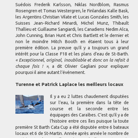
Suédois Frederik Karlsson, Niklas Nordblom, Rasmus
Rosengren et Tomas Westergren, le Finlandais Kalle Bask,
les Argentins Christian Vilate et Lucas Gonzales Smith, les
Suisses Jean-Richard Minardi, Michel Munz, Thibault
Thallieu et Guillaume Sangiardi, les Canadiens Nedim Alca,
John Cunning, Brian Hunt et Chris Bartlett et le dernier et
non le moindre Mitch Booth en étaient tous à leur
première édition. La preuve qu’il y a toujours un grand
intérêt pour la Classe F18 et les plans d’eau de St-Barth.
« Exceptionnel, original, inoubliable et donc on la refait à
chaque fois ! »
, a dit Olivier Gagliani pour expliquer
pourquoi il aime autant l’événement.
Turenne et Patrick Laplace les meilleurs locaux
Il y a eu 2 luttes chaudement disputées
sur l’eau, la première dans la tête de
course et la seconde entre les
équipages des Caraïbes. C’est qu’il y a de
l’histoire entre ces îles puisque la toute
première St Barth Cata Cup a été disputée entre 6 bateaux
locaux et 6 de St-Martin. Année après année le nombre de