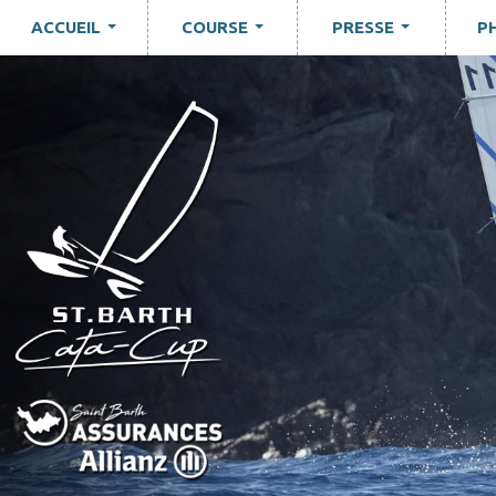
ACCUEIL
COURSE
PRESSE
P
...
...
...