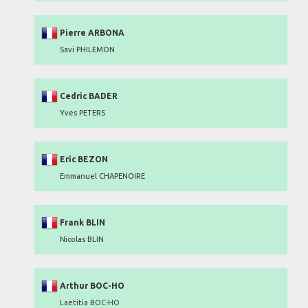
Pierre ARBONA
Savi PHILEMON
Cedric BADER
Yves PETERS
Eric BEZON
Emmanuel CHAPENOIRE
Frank BLIN
Nicolas BLIN
Arthur BOC-HO
Laetitia BOC-HO