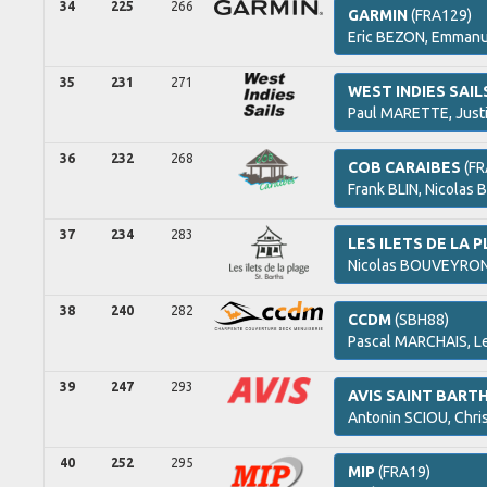
34
225
266
GARMIN
(FRA129)
Eric
BEZON,
Emmanu
35
231
271
WEST INDIES SAIL
Paul
MARETTE,
Just
36
232
268
COB CARAIBES
(FR
Frank
BLIN,
Nicolas
B
37
234
283
LES ILETS DE LA 
Nicolas
BOUVEYRO
38
240
282
CCDM
(SBH88)
Pascal
MARCHAIS,
L
39
247
293
AVIS SAINT BART
Antonin
SCIOU,
Chri
40
252
295
MIP
(FRA19)