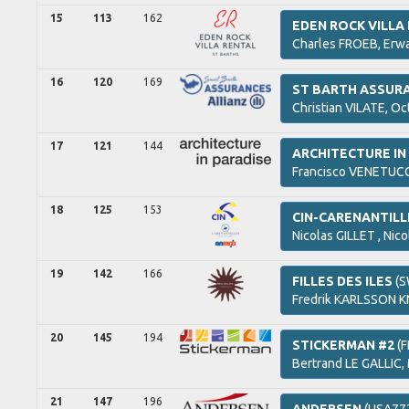
15
113
162
EDEN ROCK VILLA
Charles
FROEB,
Erw
16
120
169
ST BARTH ASSURA
Christian
VILATE,
Oc
17
121
144
ARCHITECTURE IN
Francisco
VENETUCC
18
125
153
CIN-CARENANTILL
Nicolas
GILLET ,
Nico
19
142
166
FILLES DES ILES
(S
Fredrik
KARLSSON K
20
145
194
STICKERMAN #2
(F
Bertrand
LE GALLIC,
21
147
196