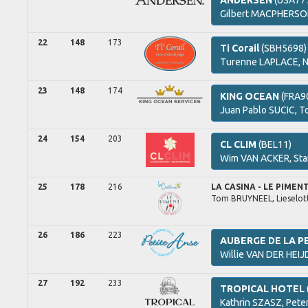
ANDERSEN
(USA77
Gilbert
MACPHERSO
22
148
173
Ti Corail
(SBH5698)
Turenne
LAPLACE,
N
23
148
174
KING OCEAN
(FRA9
Juan Pablo
SUCIC,
T
24
154
203
CL CLIM
(BEL11)
Wim
VAN ACKER,
Sta
25
178
216
LA CASINA - LE PIMEN
Tom
BRUYNEEL,
Lieselot
26
186
223
AUBERGE DE LA P
Willie
VAN DER HEIJ
27
192
233
TROPICAL HOTEL
Kathrin
SZASZ,
Pete