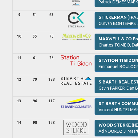
Patrick
DEMESMAEK
9
51
63
STICKERMAN
(FRA5
Gurvan
BONTEMPS 
10
55
70
MAXWELL & CO Fo
Charles
TOMEO,
Da
11
61
76
STATION TI BIDO
Emmanuel
BOULOGN
12
79
128
SIBARTH REAL ES
Gavin
PARKER,
Dan
B
13
96
117
ST BARTH COMM
Vincent
HUNTELMA
14
98
128
WOOD STEKKE
(N
Ad
NOORDZIJ,
Maar