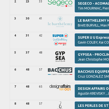
2
23
33
SEGECO - ACOMAL
Tim
MOURNIAC,
Pie
3
30
41
LE BARTHELEMY 
Brett
BURVILL,
Max
4
31
42
SUPER U U Express
Gavin
COLBY,
Kai
CO
5
37
48
GYPSEA - PROCLI
Jean Christophe
MO
6
48
57
BACCHUS EQUIPE
Cruz
GONZALEZ SM
7
48
65
DESIGN AFFAIRS 
Agustin
KREVISKY ,
8
48
57
LES PERLES DE ST