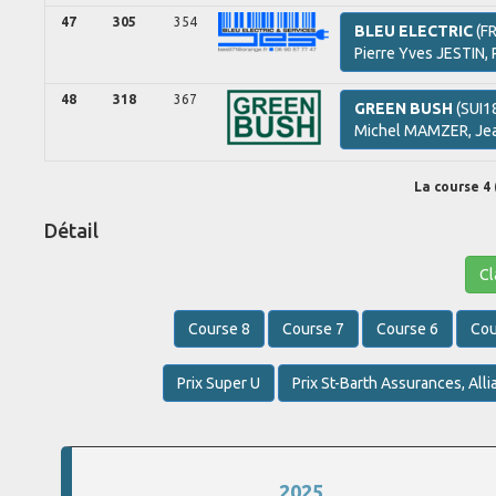
47
305
354
BLEU ELECTRIC
(F
Pierre Yves
JESTIN,
48
318
367
GREEN BUSH
(SUI1
Michel
MAMZER,
Je
La course 4 (
Détail
Cl
Course 8
Course 7
Course 6
Cou
Prix Super U
Prix St-Barth Assurances, Alli
2025