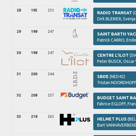
28
195
233
RADIO TRANSAT
(
Dirk
BLEIKER,
Svenja
29
198
247
SAINT BARTH YAC
Patrick
CARRO,
Ende
30
198
247
CENTRE L'ILOT
(SW
Peter
BUSCK,
Oscar
31
200
244
SBDE
(NED42)
Tristan
NOORDHOFF
32
208
257
BUDGET SAINT B
Fabrice
EGLOFF,
Fran
33
218
265
HELMET PLUS
(BEL
Bart
VANHAVERBEKE