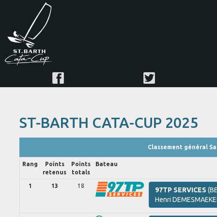
ST-BARTH CATA-CUP 2025
Classement général Sai
Rang
Points
Points
Bateau
retenus
totals
1
13
18
97TP SERVICES
(BE
Henri
DEMESMAEKE