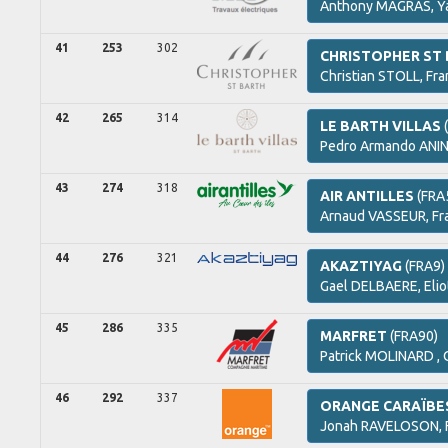
Anthony
MAGRAS,
Y
41
253
302
CHRISTOPHER ST
Christian
STOLL,
Fra
42
265
314
LE BARTH VILLAS
Pedro Armando
ANI
43
274
318
AIR ANTILLES
(FRA
Arnaud
VASSEUR,
Fr
44
276
321
AKAZTIYAG
(FRA9)
Gael
DELBAERE,
Elio
45
286
335
MARFRET
(FRA90)
Patrick
MOLINARD ,
46
292
337
ORANGE CARAÏBE
Jonah
RAVELOSON,