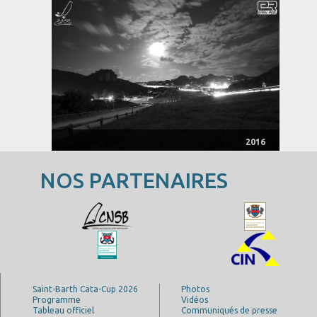
2016
NOS PARTENAIRES
Saint-Barth Cata-Cup 2026
Photos
Programme
Vidéos
Tableau officiel
Communiqués de presse
Partenaires
Contactez-nous